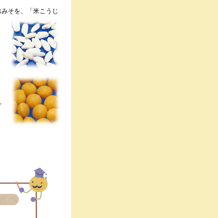
おみそを、「米こうじ
ま
ど
。